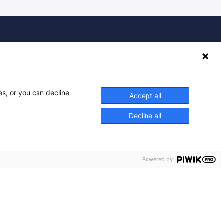
inancé par l'ARS et porté par SESAN, Santélien
est l'outil régional de coordination d’Ile-de-
France
es, or you can decline
Accept all
Decline all
Powered by