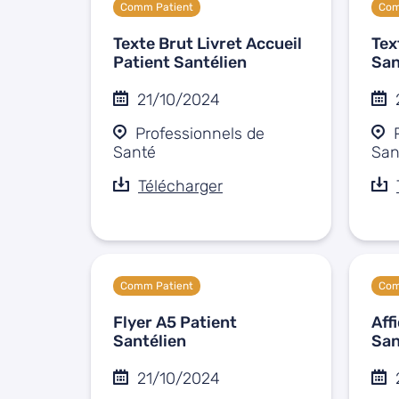
Comm Patient
Com
Texte Brut Livret Accueil
Tex
Patient Santélien
San
21/10/2024
Professionnels de
Santé
San
Télécharger
Comm Patient
Com
Flyer A5 Patient
Aff
Santélien
San
21/10/2024