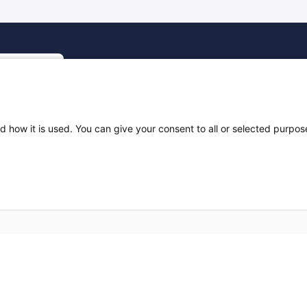
F
d how it is used. You can give your consent to all or selected purpos
orme
Mentions Légales Santélien