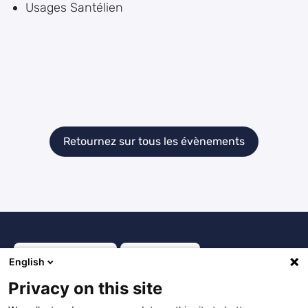
Usages Santélien
Retournez sur tous les évènements
English
Privacy on this site
Financé par l'ARS et porté par SESAN, Santélien est